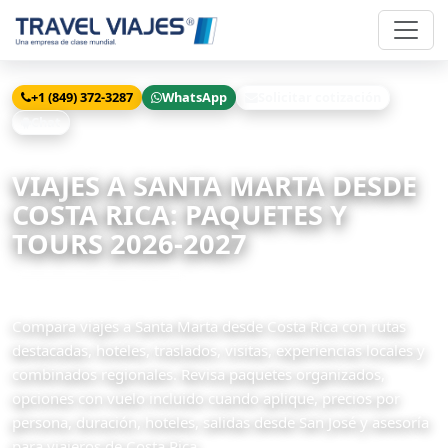
+1 (849) 372-3287
WhatsApp
Solicitar cotización
Chat
Inicio
Viajes
Santa Marta desde Costa Rica
VIAJES A SANTA MARTA DESDE
COSTA RICA: PAQUETES Y
TOURS 2026-2027
4 paquetes disponibles
Compara viajes a Santa Marta desde Costa Rica con rutas
destacadas, hoteles, traslados, visitas, experiencias locales y
combinados regionales. Revisa paquetes organizados,
opciones con vuelo incluido cuando aplique, precios por
persona, duración, hoteles, salidas desde San José y asesoría
para viajeros de Costa Rica.