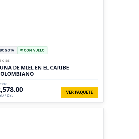
BOGOTA
CON VUELO
9 días
UNA DE MIEL EN EL CARIBE
COLOMBIANO
esde
2,578.00
VER PAQUETE
SD / DBL