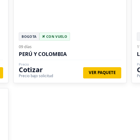
BOGOTA
CON VUELO
09 días
1
PERÚ Y COLOMBIA
L
Precio
P
Cotizar
VER PAQUETE
Precio bajo solicitud
P