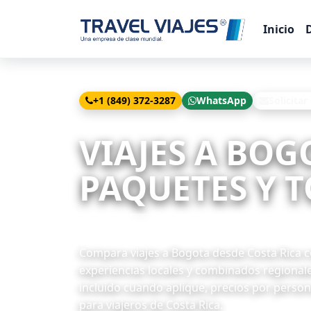
Inicio
+1 (849) 372-3287
WhatsApp
Solicitar
Inicio
Viajes
Bogota desde Costa Rica
VIAJES A BOG
PAQUETES Y T
13 paquetes disponibles
Compara viajes a Bogota desde Costa Rica con
experiencias locales y combinados regional
incluido cuando aplique, precios por persona
para viajeros de Costa Rica.