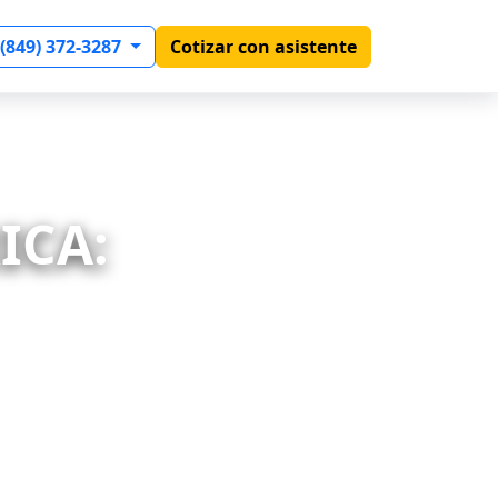
 (849) 372-3287
Cotizar con asistente
ICA: