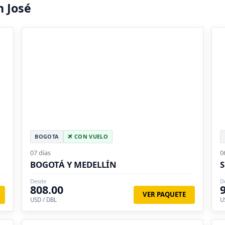
n José
BOGOTA
CON VUELO
07 días
0
BOGOTÁ Y MEDELLÍN
Desde
D
808.00
VER PAQUETE
USD / DBL
U