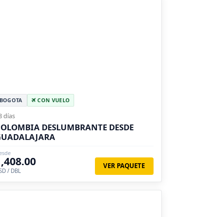
BOGOTA
CON VUELO
8 días
COLOMBIA DESLUMBRANTE DESDE
GUADALAJARA
esde
1,408.00
VER PAQUETE
SD / DBL