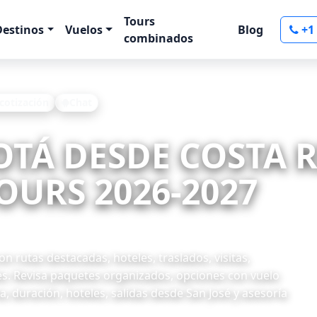
Tours
Destinos
Vuelos
Blog
+1
combinados
 cotización
Chat
OTÁ DESDE COSTA R
OURS 2026-2027
 rutas destacadas, hoteles, traslados, visitas,
es. Revisa paquetes organizados, opciones con vuelo
, duración, hoteles, salidas desde San José y asesoría