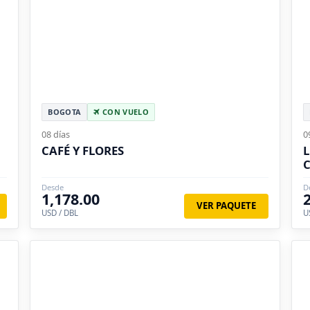
BOGOTA
CON VUELO
08 días
0
CAFÉ Y FLORES
L
Desde
D
1,178.00
VER PAQUETE
USD / DBL
U