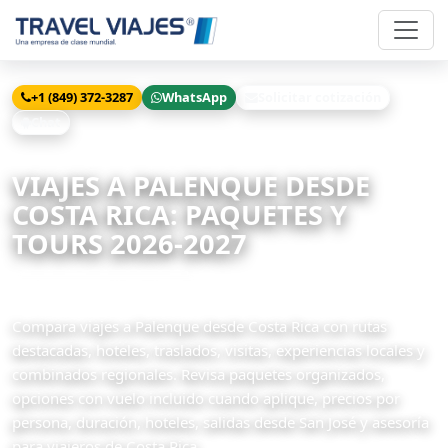
+1 (849) 372-3287
WhatsApp
Solicitar cotización
Chat
Inicio
Viajes
Palenque desde Costa Rica
VIAJES A PALENQUE DESDE
COSTA RICA: PAQUETES Y
TOURS 2026-2027
42 paquetes disponibles
Compara viajes a Palenque desde Costa Rica con rutas
destacadas, hoteles, traslados, visitas, experiencias locales y
combinados regionales. Revisa paquetes organizados,
opciones con vuelo incluido cuando aplique, precios por
persona, duración, hoteles, salidas desde San José y asesoría
para viajeros de Costa Rica.