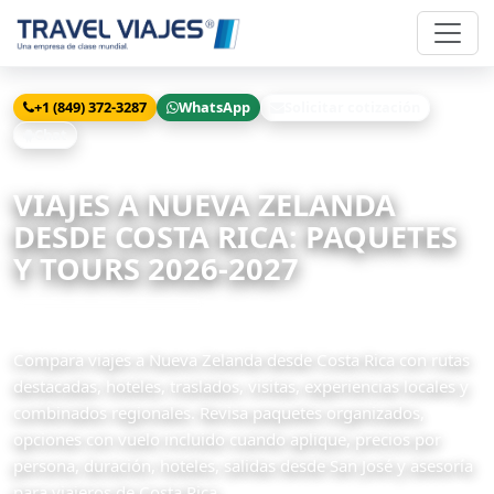
+1 (849) 372-3287
WhatsApp
Solicitar cotización
Chat
Inicio
Viajes
Nueva Zelanda desde Costa Rica
VIAJES A NUEVA ZELANDA
DESDE COSTA RICA: PAQUETES
Y TOURS 2026-2027
3 paquetes disponibles
Compara viajes a Nueva Zelanda desde Costa Rica con rutas
destacadas, hoteles, traslados, visitas, experiencias locales y
combinados regionales. Revisa paquetes organizados,
opciones con vuelo incluido cuando aplique, precios por
persona, duración, hoteles, salidas desde San José y asesoría
para viajeros de Costa Rica.