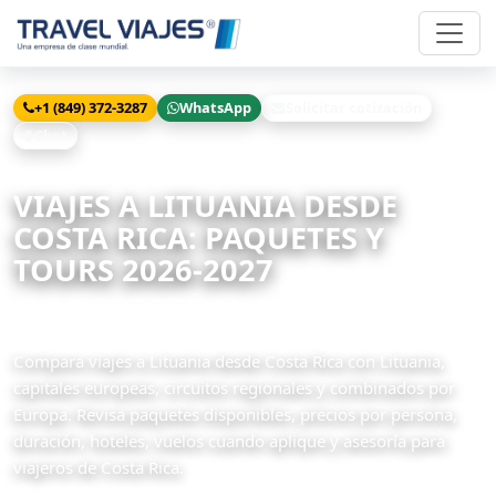
+1 (849) 372-3287
WhatsApp
Solicitar cotización
Chat
Inicio
Viajes
Lituania desde Costa Rica
VIAJES A LITUANIA DESDE
COSTA RICA: PAQUETES Y
TOURS 2026-2027
2 paquetes disponibles
Compara viajes a Lituania desde Costa Rica con Lituania,
capitales europeas, circuitos regionales y combinados por
Europa. Revisa paquetes disponibles, precios por persona,
duración, hoteles, vuelos cuando aplique y asesoría para
viajeros de Costa Rica.