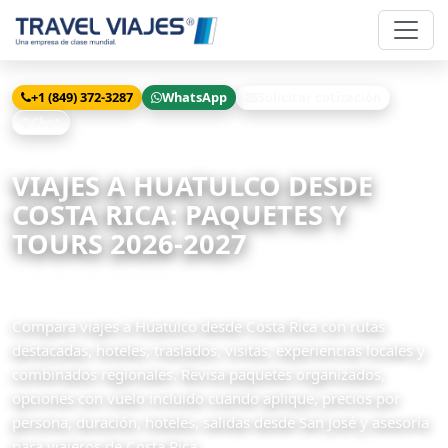
+1 (849) 372-3287
WhatsApp
Solicitar cotización
Chat
Inicio
Viajes
Huatulco desde Costa Rica
VIAJES A HUATULCO DESDE
COSTA RICA: PAQUETES Y
TOURS 2026-2027
1 paquetes disponibles
Compara viajes a Huatulco desde Costa Rica con rutas
destacadas, hoteles, traslados, visitas, experiencias locales y
combinados regionales. Revisa paquetes organizados,
opciones con vuelo incluido cuando aplique, precios por
persona, duración, hoteles, salidas desde San José y asesoría
para viajeros de Costa Rica.