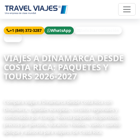
+1 (849) 372-3287
WhatsApp
Solicitar cotización
Chat
Inicio
Viajes
Dinamarca desde Costa Rica
VIAJES A DINAMARCA DESDE
COSTA RICA: PAQUETES Y
TOURS 2026-2027
4 paquetes disponibles
Compara viajes a Dinamarca desde Costa Rica con
Dinamarca, capitales europeas, circuitos regionales y
combinados por Europa. Revisa paquetes disponibles,
precios por persona, duración, hoteles, vuelos cuando
aplique y asesoría para viajeros de Costa Rica.