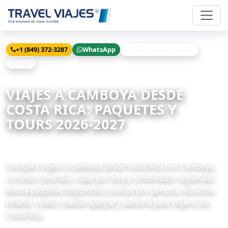
+1 (849) 372-3287
WhatsApp
Solicitar cotización
Chat
Inicio
Viajes
Camboya desde Costa Rica
VIAJES A CAMBOYA DESDE
COSTA RICA: PAQUETES Y
TOURS 2026-2027
4 paquetes disponibles
Compara viajes a Camboya desde Costa Rica con Camboya,
circuitos culturales, rutas por Asia y combinados regionales.
Revisa paquetes disponibles, precios por persona, duración,
hoteles, vuelos cuando aplique y asesoría para viajeros de
Costa Rica.