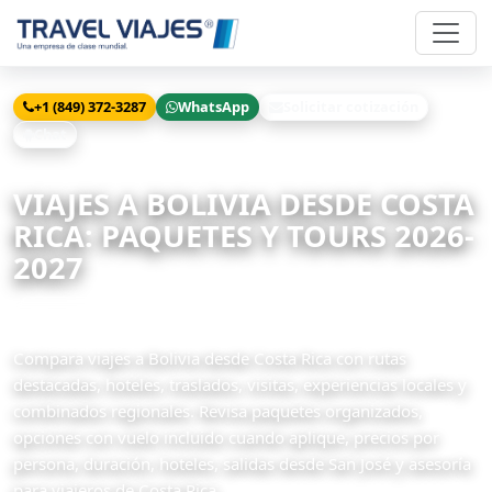
+1 (849) 372-3287
WhatsApp
Solicitar cotización
Chat
Inicio
Viajes
Bolivia desde Costa Rica
VIAJES A BOLIVIA DESDE COSTA
RICA: PAQUETES Y TOURS 2026-
2027
1 paquetes disponibles
Compara viajes a Bolivia desde Costa Rica con rutas
destacadas, hoteles, traslados, visitas, experiencias locales y
combinados regionales. Revisa paquetes organizados,
opciones con vuelo incluido cuando aplique, precios por
persona, duración, hoteles, salidas desde San José y asesoría
para viajeros de Costa Rica.