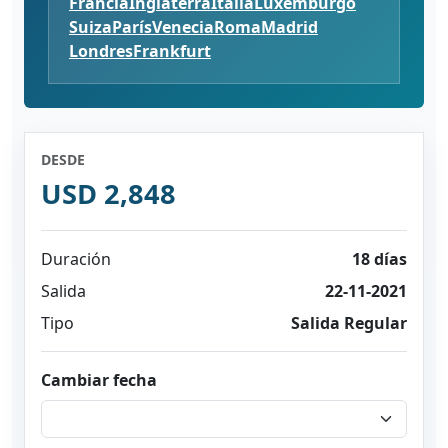
Francia
Inglaterra
Italia
Luxemburgo
Suiza
París
Venecia
Roma
Madrid
Londres
Frankfurt
DESDE
USD 2,848
Duración
18 días
Salida
22-11-2021
Tipo
Salida Regular
Cambiar fecha