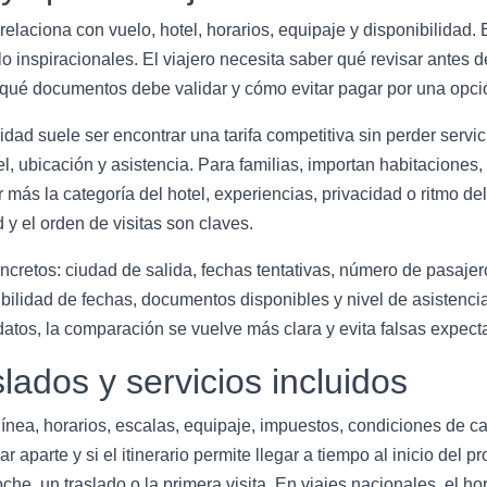
relaciona con vuelo, hotel, horarios, equipaje y disponibilidad.
 inspiracionales. El viajero necesita saber qué revisar antes d
, qué documentos debe validar y cómo evitar pagar por una opció
ridad suele ser encontrar una tarifa competitiva sin perder serv
l, ubicación y asistencia. Para familias, importan habitaciones,
s la categoría del hotel, experiencias, privacidad o ritmo del i
d y el orden de visitas son claves.
concretos: ciudad de salida, fechas tentativas, número de pasaj
ibilidad de fechas, documentos disponibles y nivel de asistenci
atos, la comparación se vuelve más clara y evita falsas expecta
slados y servicios incluidos
olínea, horarios, escalas, equipaje, impuestos, condiciones de c
r aparte y si el itinerario permite llegar a tiempo al inicio del 
he, un traslado o la primera visita. En viajes nacionales, el h