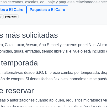
chas cercanas, escalas, equipaje y paquetes relacionados antes
os a El Cairo
Paquetes a El Cairo
ro
paquetes
s más solicitadas
o, Giza, Luxor, Aswan, Abu Simbel y cruceros por el Nilo. Al c
midas, guías, entradas, tiempo libre y si el vuelo está incluido
y temporada
n alternativas desde SJO. El precio cambia por temporada, dis
ión de compra. Si tienes fechas flexibles, normalmente se puede
e reservar
isas o autorizaciones cuando apliquen, requisitos migratorios v
 forma de pago y servicios incluidos. Una cotización clara deb